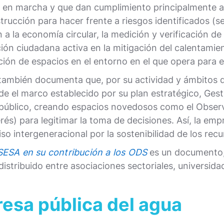
 en marcha y que dan cumplimiento principalmente a 
cción para hacer frente a riesgos identificados (seq
n a la economía circular, la medición y verificación
ción ciudadana activa en la mitigación del calentami
ón de espacios en el entorno en el que opera para el
 también documenta que, por su actividad y ámbitos 
sde el marco establecido por su plan estratégico, Ge
úblico, creando espacios novedosos como el Observat
és) para legitimar la toma de decisiones. Así, la empr
 intergeneracional por la sostenibilidad de los recu
SESA en su contribución a los ODS
es un documento, 
stribuido entre asociaciones sectoriales, universida
sa pública del agua