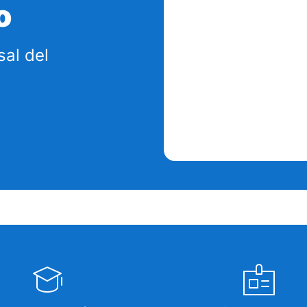
o
sal del