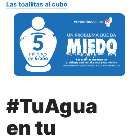
Las toallitas al cubo
#TuAgua
en tu