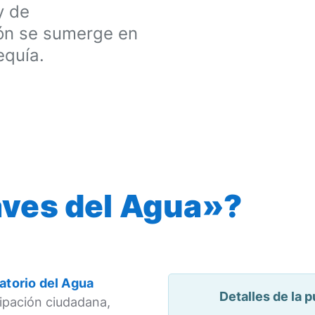
y de
ión se sumerge en
equía.
aves del Agua»?
atorio del Agua
Detalles de la 
cipación ciudadana,