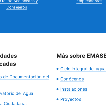
rtal de Accionistas y
Empleados/as
Consejeros
idades
Más sobre EMAS
cadas
Ciclo integral del agua
o de Documentación del
Conócenos
Instalaciones
vatorio del Agua
Proyectos
ia Ciudadana,