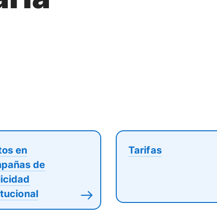
tos en
Tarifas
pañas de
icidad
itucional