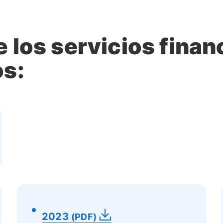
e los servicios fina
os:
2023
(PDF)