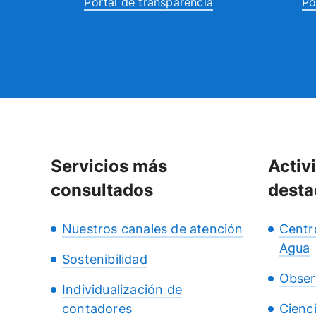
Portal de transparencia
Po
Servicios más
Activ
consultados
desta
Nuestros canales de atención
Centr
Agua
Sostenibilidad
Obser
Individualización de
contadores
Cienc