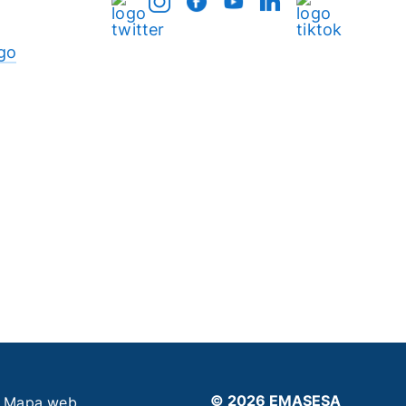
go
© 2026 EMASESA
Mapa web