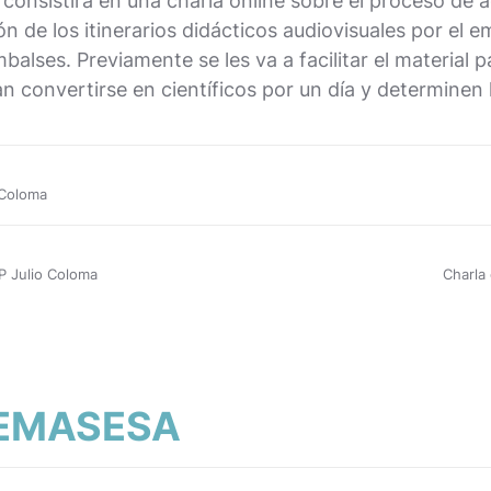
n consistirá en una charla online sobre el proceso de
de los itinerarios didácticos audiovisuales por el emb
balses. Previamente se les va a facilitar el material 
dan convertirse en científicos por un día y determinen
 Coloma
P Julio Coloma
Charla
 EMASESA