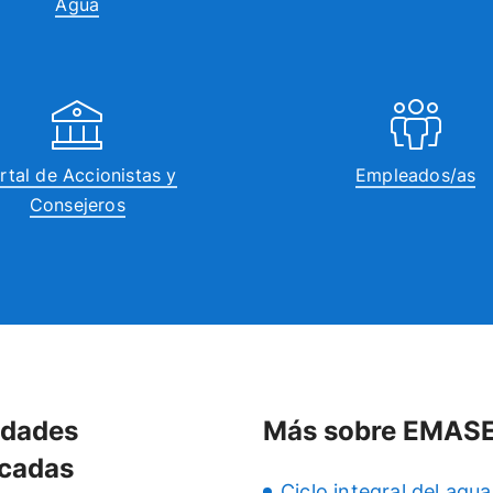
Agua
rtal de Accionistas y
Empleados/as
Consejeros
idades
Más sobre EMAS
cadas
Ciclo integral del agua