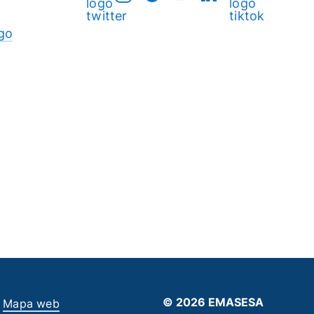
go
© 2026 EMASESA
Mapa web