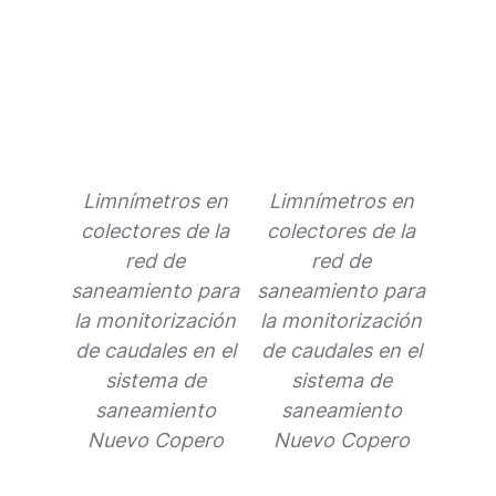
Limnímetros en
Limnímetros en
Limn
colectores de la
colectores de la
cole
red de
red de
saneamiento para
saneamiento para
sanea
la monitorización
la monitorización
la mo
de caudales en el
de caudales en el
de ca
sistema de
sistema de
s
saneamiento
saneamiento
sa
Nuevo Copero
Nuevo Copero
Nue