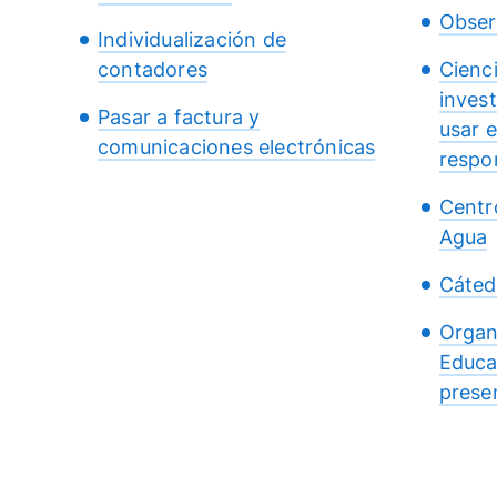
Obser
Individualización de
contadores
Cienc
inves
Pasar a factura y
usar 
comunicaciones electrónicas
respo
Centr
Agua
Cáted
Organ
Educa
presen