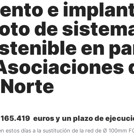
ento e implan
oto de sistem
tenible en par
 Asociaciones 
o Norte
 165.419 euros y un plazo de ejecuc
n estos días a la sustitución de la red de Ø 100mm F