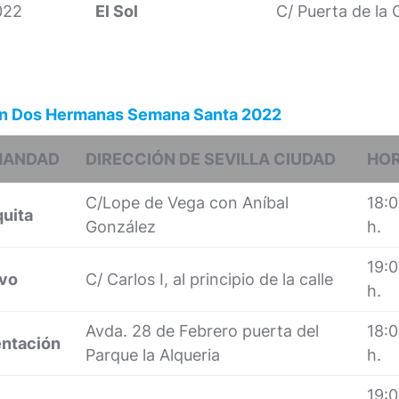
022
El Sol
C/ Puerta de la 
 en Dos Hermanas Semana Santa 2022
MANDAD
DIRECCIÓN DE SEVILLA CIUDAD
HO
C/Lope de Vega con Aníbal
18:
quita
González
h.
19:
ivo
C/ Carlos I, al principio de la calle
h.
Avda. 28 de Febrero puerta del
18:
ntación
Parque la Alqueria
h.
19: