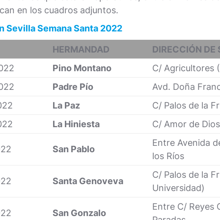
ican en los cuadros adjuntos.
en Sevilla Semana Santa 2022
HERMANDAD
DIRECCIÓN DE 
022
Pino Montano
C/ Agricultores
022
Padre Pío
Avd. Doña Franc
022
La Paz
C/ Palos de la F
022
La Hiniesta
C/ Amor de Dios
Entre Avenida d
022
San Pablo
los Ríos
C/ Palos de la F
022
Santa Genoveva
Universidad)
Entre C/ Reyes 
022
San Gonzalo
Paradas