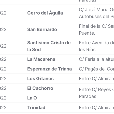
C/ José María O
022
Cerro del Águila
Autobuses del P
Final de la C/ S
022
San Bernardo
Puente.
Santísimo Cristo de
Entre Avenida d
022
la Sed
los Ríos
022
La Macarena
C/ Feria a la al
022
Esperanza de Triana
C/ Pagés del Co
022
Los Gitanos
Entre C/ Almira
022
El Cachorro
Entre C/ Reyes 
Paradas
022
La O
022
Trinidad
Entre C/ Almira