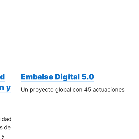
ad
Embalse Digital 5.0
n y
Un proyecto global con 45 actuaciones
lidad
s de
 y