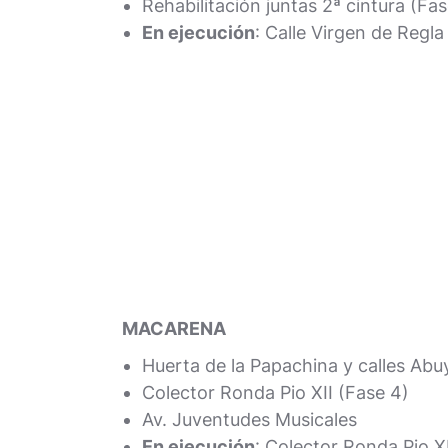
Rehabilitación juntas 2ª cintura (Fas
En ejecución
: Calle Virgen de Regla
MACARENA
Huerta de la Papachina y calles Ab
Colector Ronda Pio XII (Fase 4)
Av. Juventudes Musicales
En ejecución
: Colector Ronda Pio X