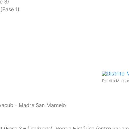
e 3)
 (Fase 1)
Distrito Macar
uyacub – Madre San Marcelo
II (Fase 3 – finalizada), Ronda Histórica (entre Parl