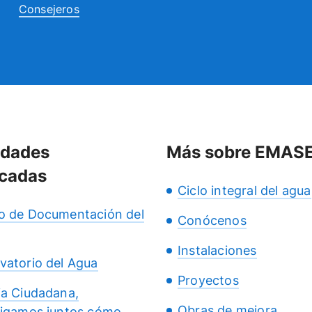
Consejeros
idades
Más sobre EMAS
cadas
Ciclo integral del agua
o de Documentación del
Conócenos
Instalaciones
vatorio del Agua
Proyectos
ia Ciudadana,
Obras de mejora
tigamos juntos cómo