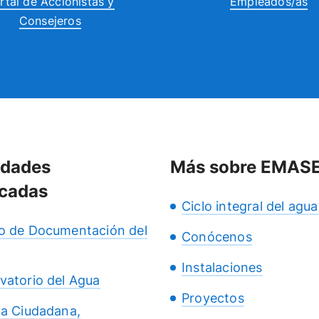
rtal de Accionistas y
Empleados/as
Consejeros
idades
Más sobre EMAS
cadas
Ciclo integral del agua
o de Documentación del
Conócenos
Instalaciones
vatorio del Agua
Proyectos
ia Ciudadana,