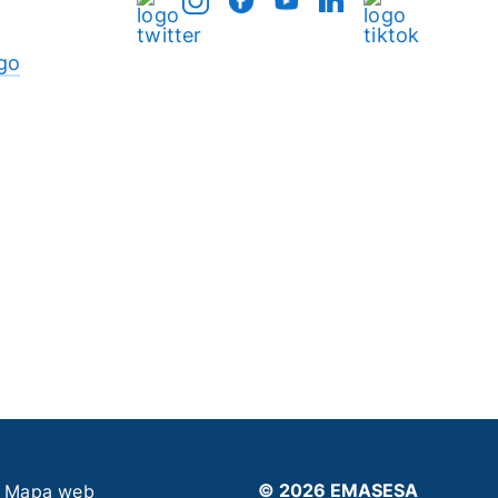
go
© 2026 EMASESA
Mapa web