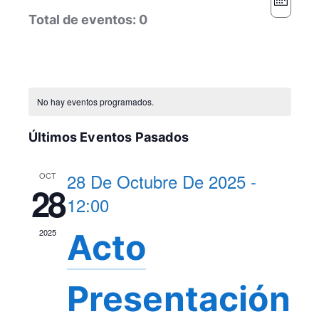
Mes
Seleccionar
Naveg
de
Total de eventos: 0
fecha.
de
búsqu
vistas
y
de
vistas
Event
Calendario
No hay eventos programados.
de
de
Event
Eventos
Últimos Eventos Pasados
28 De Octubre De 2025 -
OCT
28
12:00
2025
Acto
Presentación