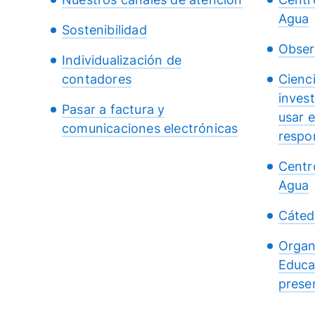
Agua
Sostenibilidad
Obser
Individualización de
contadores
Cienc
inves
Pasar a factura y
usar 
comunicaciones electrónicas
respo
Centr
Agua
Cáted
Organ
Educa
presen