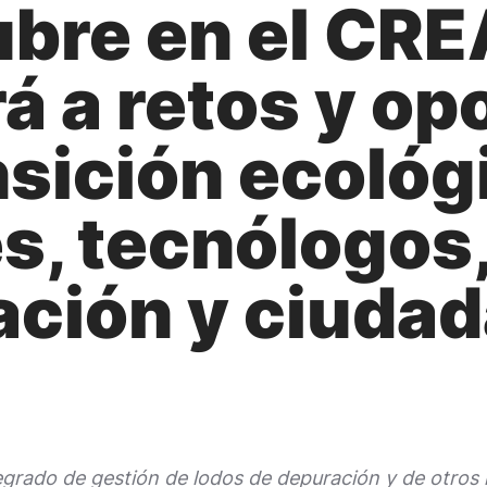
ubre en el CRE
á a retos y op
nsición ecológ
s, tecnólogos
ación y ciudad
egrado de gestión de lodos de depuración y de otros