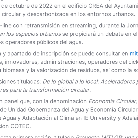
e octubre de 2022 en el edificio CREA del Ayuntamien
circular y descarbonizada en los entornos urbanos.
-line con retransmisión en streaming, durante la Jo
en los espacios urbanos
se propiciará un debate en el
os operadores públicos del agua.
 y apartado de inscripción se puede consultar en
mi
, innovadores, administraciones, operadores del cic
 biomasa y la valorización de residuos, así como la so
siones tituladas:
De lo global a lo local
;
Aceleradores p
res para la transformación circular
.
 un panel que, con la denominación
Economía Circular,
 de Unidad Gobernanza del Agua y Economía Circular
Agua y Adaptación al Clima en IE University y Adelai
ación COTEC.
esta primera sesión, titulado
Proyecto MITLOP: una pa