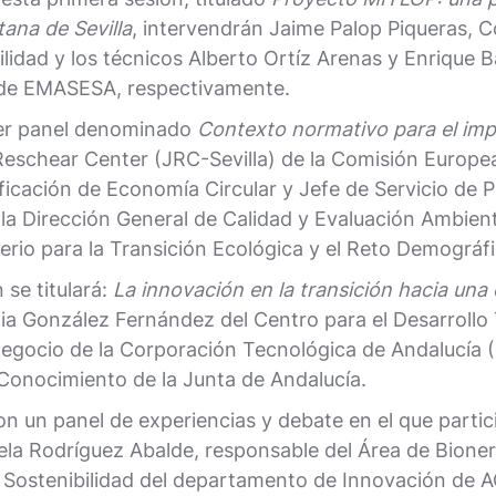
tana de Sevilla
, intervendrán Jaime Palop Piqueras,
ilidad y los técnicos Alberto Ortíz Arenas y Enrique
 de EMASESA, respectivamente.
mer panel denominado
Contexto normativo para el imp
 Reschear Center (JRC-Sevilla) de la Comisión Europ
ificación de Economía Circular y Jefe de Servicio de 
a Dirección General de Calidad y Evaluación Ambiental 
erio para la Transición Ecológica y el Reto Demográfi
se titulará:
La innovación en la transición hacia una 
dia González Fernández del Centro para el Desarrollo 
Negocio de la Corporación Tecnológica de Andalucía 
Conocimiento de la Junta de Andalucía.
on un panel de experiencias y debate en el que partic
a Rodríguez Abalde, responsable del Área de Bione
de Sostenibilidad del departamento de Innovación d