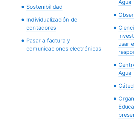
Agua
Sostenibilidad
Obser
Individualización de
contadores
Cienc
inves
Pasar a factura y
usar 
comunicaciones electrónicas
respo
Centr
Agua
Cáted
Organ
Educa
presen