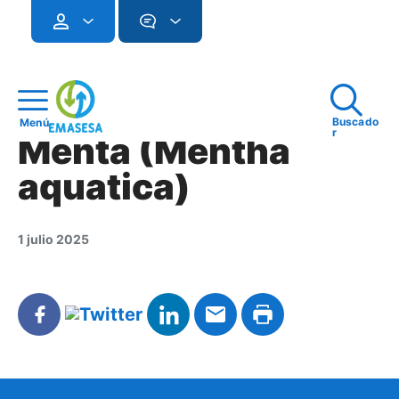
Buscado
Menú
r
Menta (Mentha
aquatica)
1 julio 2025