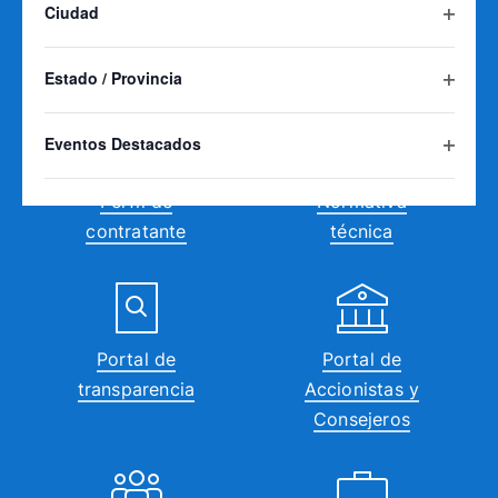
Ciudad
Educación
Centro de
los
Abrir
ambiental
Formación del
resultados
filtro
Agua
filtrados.
Estado / Provincia
Abrir
filtro
Eventos Destacados
Abrir
filtro
Perfil de
Normativa
contratante
técnica
Portal de
Portal de
transparencia
Accionistas y
Consejeros