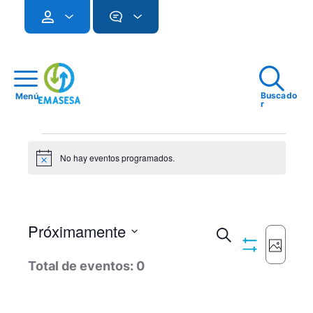
Buscado
Menú
r
Eventos
No hay eventos programados.
Notice
Próximamente
Navegac
Buscar
Imagen
Ocultar
Seleccionar
Naveg
de
Total de eventos: 0
Filtros
fecha.
de
búsqued
vistas
y
de