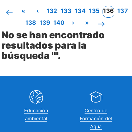
«
‹
132
133
134
135
136
137
138
139
140
›
»
No se han encontrado
resultados para la
búsqueda "".
Educación
Centro de
ambiental
Formación del
Agua