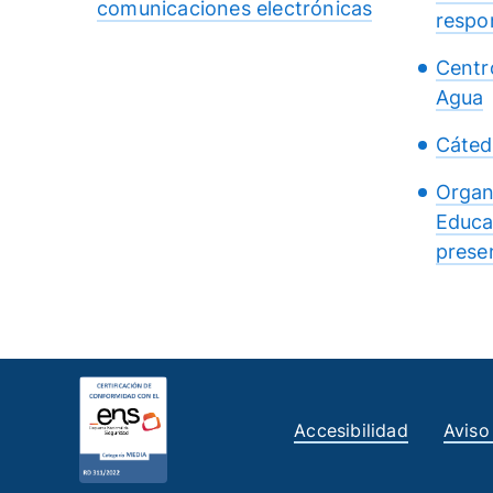
comunicaciones electrónicas
respo
Centr
Agua
Cáted
Organ
Educa
presen
Accesibilidad
Aviso