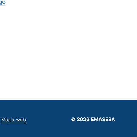
go
© 2026 EMASESA
Mapa web