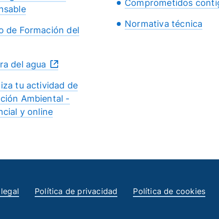
Comprometidos conti
nsable
Normativa técnica
o de Formación del
ra del agua
iza tu actividad de
ción Ambiental -
cial y online
 legal
Política de privacidad
Política de cookies