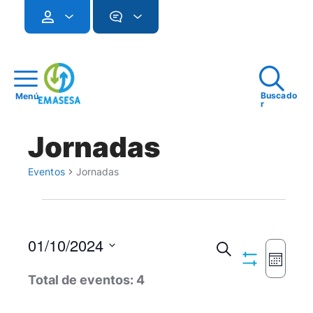
Buscado
Menú
r
Jornadas
Eventos
Jornadas
Eventos
01/10/2024
Navegac
Buscar
Mes
Ocultar
Seleccionar
Naveg
de
Total de eventos: 4
Filtros
fecha.
de
búsqued
vistas