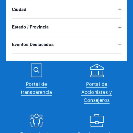
con
filtro
Agua
Ciudad
los
Abrir
resultados
filtro
filtrados.
Estado / Provincia
Abrir
filtro
Perfil de
Normativa
Eventos Destacados
contratante
técnica
Abrir
filtro
Portal de
Portal de
transparencia
Accionistas y
Consejeros