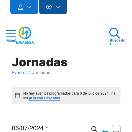
Buscado
Menú
r
Jornadas
Eventos
Jornadas
Eventos
No hay eventos programados para 6 de julio de 2024. Ir a
for
Notice
los
próximos eventos
.
6
de
06/07/2024
Navegac
julio
Buscar