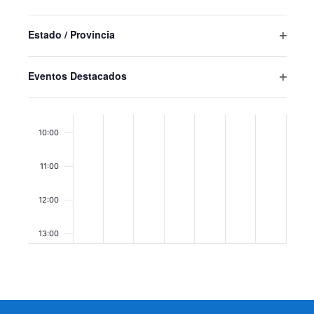
Abrir
resultados
filtro
filtrados.
07:00
Estado / Provincia
Abrir
filtro
08:00
Eventos Destacados
Abrir
09:00
filtro
10:00
11:00
12:00
13:00
14:00
15:00