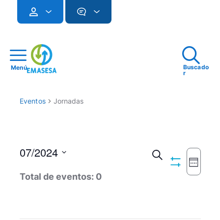
Buscado
Menú
r
Eventos
Jornadas
07/2024
Navegac
Buscar
Seman
Ocultar
Seleccionar
Naveg
de
Total de eventos: 0
Filtros
fecha.
de
búsqued
vistas
y
de