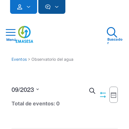
Buscado
Menú
r
Eventos
Observatorio del agua
09/2023
Navegac
Buscar
Seman
Ocultar
Seleccionar
Naveg
de
Total de eventos: 0
Filtros
fecha.
de
búsqued
vistas
y
de