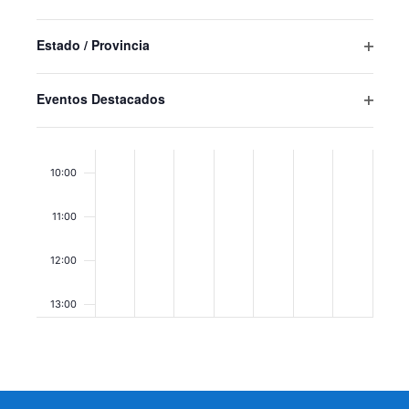
Abrir
resultados
filtro
filtrados.
07:00
Estado / Provincia
Abrir
filtro
08:00
Eventos Destacados
Abrir
09:00
filtro
10:00
11:00
12:00
13:00
14:00
15:00