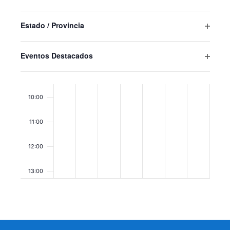
Abrir
resultados
filtro
filtrados.
07:00
Estado / Provincia
Abrir
filtro
08:00
Eventos Destacados
Abrir
09:00
filtro
10:00
11:00
12:00
13:00
14:00
15:00