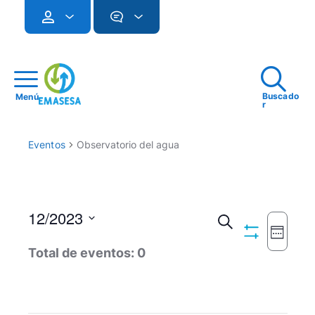
Buscado
Menú
r
Eventos
Observatorio del agua
12/2023
Navegac
Buscar
Seman
Ocultar
Seleccionar
Naveg
de
Total de eventos: 0
Filtros
fecha.
de
búsqued
vistas
y
de