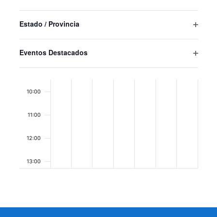
Abrir
resultados
filtro
filtrados.
07:00
Estado / Provincia
Abrir
filtro
08:00
Eventos Destacados
Abrir
09:00
filtro
10:00
11:00
12:00
13:00
14:00
15:00