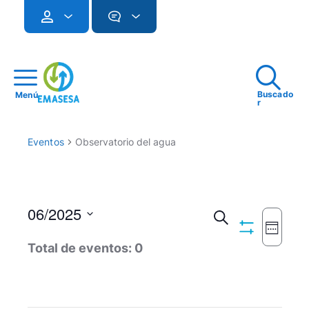
Buscado
Menú
r
Eventos
Observatorio del agua
06/2025
Navegac
Buscar
Seman
Ocultar
Seleccionar
Naveg
de
Total de eventos: 0
Filtros
fecha.
de
búsqued
vistas
y
de