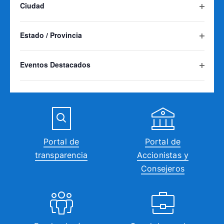
Ciudad
los
Agua
Abrir
resultados
filtro
filtrados.
Estado / Provincia
Abrir
filtro
Eventos Destacados
Perfil de
Normativa
Abrir
contratante
técnica
filtro
Portal de
Portal de
transparencia
Accionistas y
Consejeros