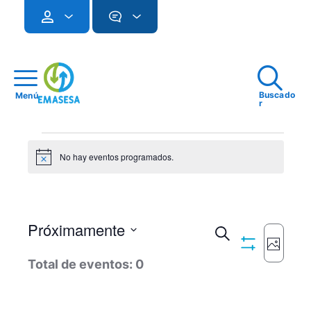
Buscado
Menú
r
Eventos
No hay eventos programados.
Notice
Próximamente
Navegac
Buscar
Imagen
Ocultar
Seleccionar
Naveg
de
Total de eventos: 0
Filtros
fecha.
de
búsqued
vistas
y
de