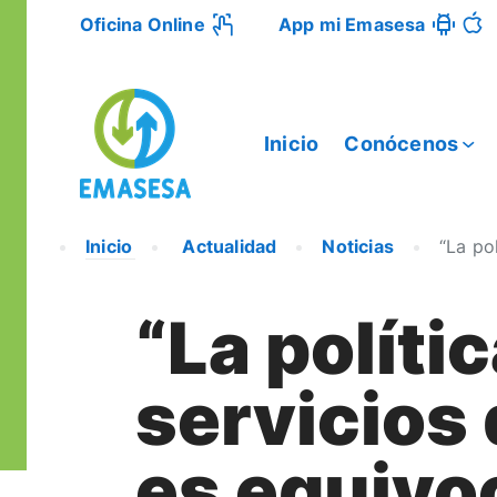
Oficina Online
App mi Emasesa
Inicio
Conócenos
Inicio
Actualidad
Noticias
“La po
“La políti
servicios
es equivoc