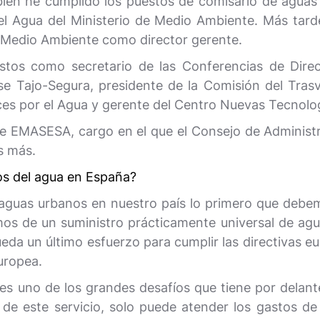
én he cumplido los puestos de comisario de aguas y 
el Agua del Ministerio de Medio Ambiente. Más tard
e Medio Ambiente como director gerente.
os como secretario de las Conferencias de Direc
se Tajo-Segura, presidente de la Comisión del Tras
es por el Agua y gerente del Centro Nuevas Tecnolog
 EMASESA, cargo en el que el Consejo de Administr
s más.
ios del agua en España?
 aguas urbanos en nuestro país lo primero que deb
emos de un suministro prácticamente universal de a
eda un último esfuerzo para cumplir las directivas e
uropea.
 es uno de los grandes desafíos que tiene por delante
 de este servicio, solo puede atender los gastos d