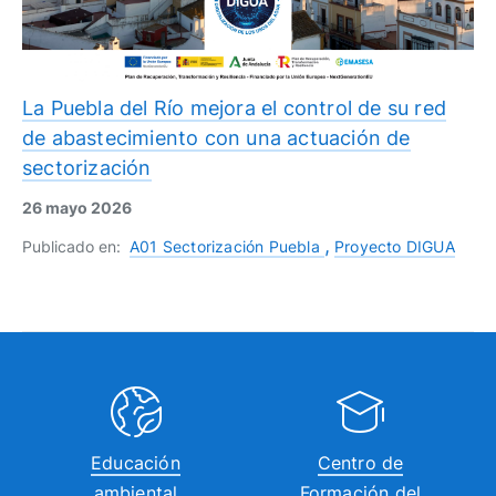
La Puebla del Río mejora el control de su red
de abastecimiento con una actuación de
sectorización
26 mayo 2026
Publicado en:
A01 Sectorización Puebla
Proyecto DIGUA
Educación
Centro de
ambiental
Formación del