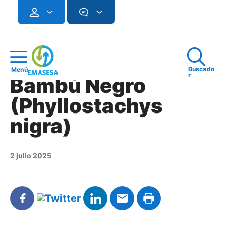
Buscado
Menú
r
Bambú Negro
(Phyllostachys
nigra)
2 julio 2025