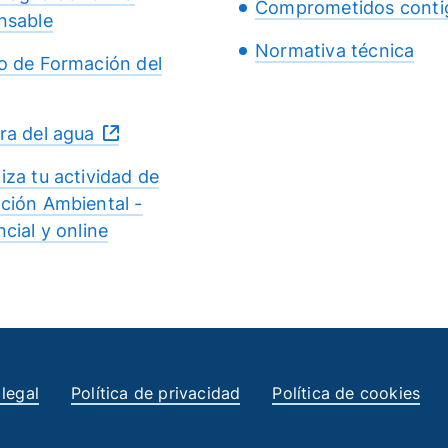
Comprometidos conti
nsable
Normativa técnica
o de Formación del
ra del agua
iza tu actividad de
ción Ambiental -
cial y online
 legal
Política de privacidad
Política de cookies