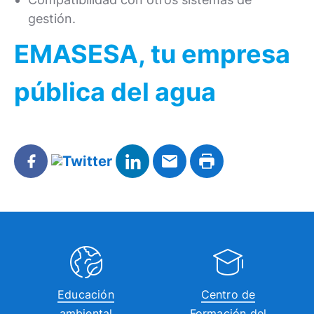
gestión.​
EMASESA, tu empresa
pública del agua
Educación
Centro de
ambiental
Formación del