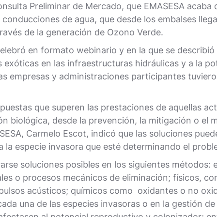
onsulta Preliminar de Mercado, que EMASESA acaba de
s conducciones de agua, que desde los embalses llega
 través de la generación de Ozono Verde.
celebró en formato webinario y en la que se describió 
 exóticas en las infraestructuras hidráulicas y a la po
las empresas y administraciones participantes tuvier
opuestas que superen las prestaciones de aquellas ac
ón biológica, desde la prevención, la mitigación o el m
ESA, Carmelo Escot, indicó que las soluciones pued
 a la especie invasora que esté determinando el probl
rarse soluciones posibles en los siguientes métodos:
ales o procesos mecánicos de eliminación; físicos, co
os pulsos acústicos; químicos como oxidantes o no ox
da una de las especies invasoras o en la gestión de 
fectasen al potencial reproductivo y colonizador; en