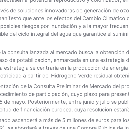
ravés de soluciones innovadoras de generación de ozon
ifestó que ante los efectos del Cambio Climático qu
s posibles riesgos por inundación y a la mayor frecue
le del ciclo integral del agua que garantice el sumini
e la consulta lanzada al mercado busca la obtención 
o de potabilización, enmarcada en una estrategia de
ta estrategia se centraría en la producción de energía 
ctricidad a partir del Hidrógeno Verde residual obteni
sentación de la Consulta Preliminar de Mercado del p
ocedimiento de participación, cuyo plazo para presen
5 de mayo. Posteriormente, entre junio y julio se pub
icitud de financiación europea, cuya resolución estaría
do ascenderá a más de 5 millones de euros para los 
R), se abordará a través de una Compra Pública de I