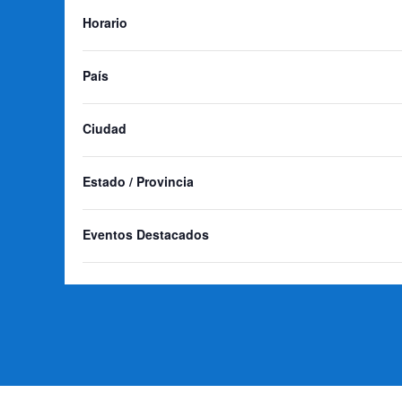
de
Horario
eventos
se
País
actualice
Educación ambiental
Cen
con
Ciudad
los
resultados
filtrados.
Estado / Provincia
Eventos Destacados
Portal de transparencia
Po