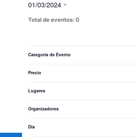
1
01/03/2024
Seleccionar
Total de eventos: 0
de
fecha.
marzo
Filtros
Cambiando
Día anterior
Categoría de Evento
cualquiera
de
de
Precio
las
2024
entradas
Lugares
del
formulario
hará
Organizadores
que
la
Día
lista