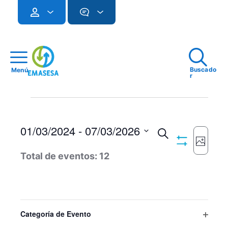
Buscado
Menú
r
Eventos
01/03/2024
 - 
07/03/2026
Navegac
Buscar
Imagen
Ocultar
Seleccionar
Naveg
de
Total de eventos: 12
Filtros
fecha.
de
búsqued
vistas
y
de
vistas
Event
List
Filtros
Cambiando
Categoría de Evento
de
cualquiera
of
Abrir