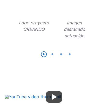
Logo proyecto
Imagen
Ima
CREANDO
destacado
de
actuación
act