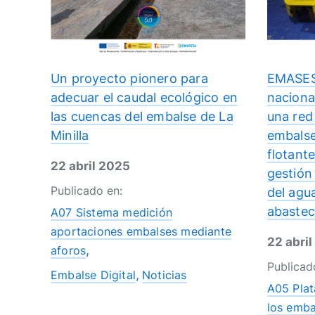
Un proyecto pionero para
EMASESA
adecuar el caudal ecológico en
naciona
las cuencas del embalse de La
una red 
Minilla
embalse
flotant
22 abril 2025
gestión 
Publicado en:
del agu
abastec
A07 Sistema medición
aportaciones embalses mediante
22 abri
aforos
Publicad
Embalse Digital
Noticias
A05 Plat
los emba