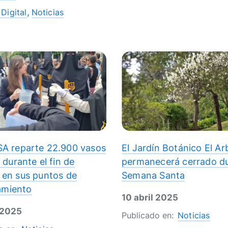
Digital
Noticias
A reparte 22.900 vasos
El Jardín Botánico El Ar
 durante el fin de
permanecerá cerrado d
en sus puntos de
Semana Santa
lamiento
10 abril 2025
 2025
Publicado en:
Noticias