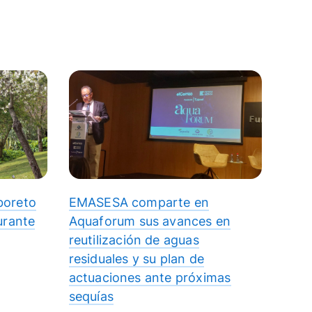
boreto
EMASESA comparte en
urante
Aquaforum sus avances en
reutilización de aguas
residuales y su plan de
actuaciones ante próximas
sequías