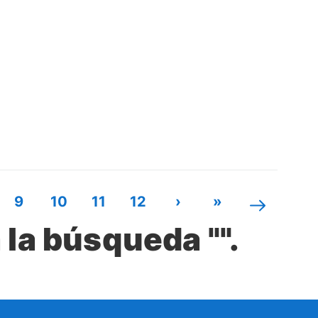
9
10
11
12
›
»
la búsqueda "".